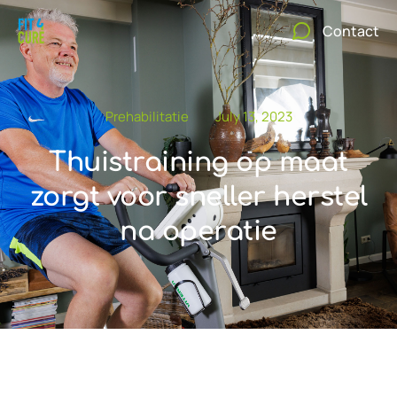
Contact
Prehabilitatie
July 13, 2023
Thuistraining op maat
zorgt voor sneller herstel
na operatie