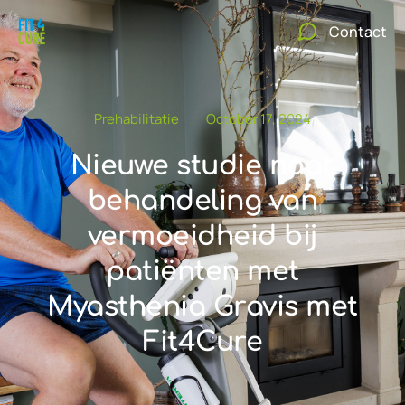
Contact
Prehabilitatie
October 17, 2024
Nieuwe studie naar
behandeling van
vermoeidheid bij
patiënten met
Myasthenia Gravis met
Fit4Cure